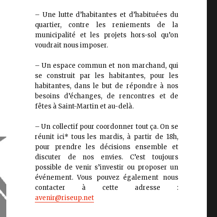
– Une lutte d’habitant·e·s et d’habitué·e·s du
quartier, contre les reniements de la
municipalité et les projets hors-sol qu’on
voudrait nous imposer.
– Un espace commun et non marchand, qui
se construit par les habitant·e·s, pour les
habitant·e·s, dans le but de répondre à nos
besoins d’échanges, de rencontres et de
fêtes à Saint-Martin et au-delà.
– Un collectif pour coordonner tout ça. On se
réunit ici* tous les mardis, à partir de 18h,
pour prendre les décisions ensemble et
discuter de nos envies. C’est toujours
possible de venir s’investir ou proposer un
événement. Vous pouvez également nous
contacter à cette adresse :
avenir@riseup.net