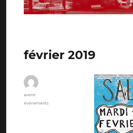
février 2019
Auteur
avenir
Catégories
événements