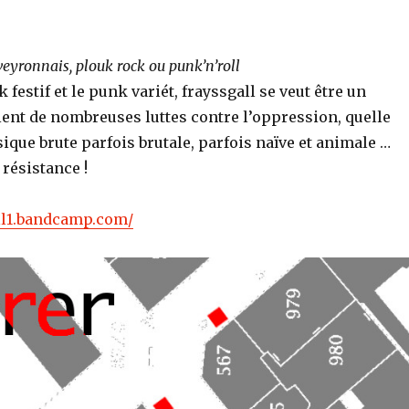
veyronnais, plouk rock ou punk’n’roll
 festif et le punk variét, frayssgall se veut être un
ient de nombreuses luttes contre l’oppression, quelle
usique brute parfois brutale, parfois naïve et animale …
 résistance !
all1.bandcamp.com/