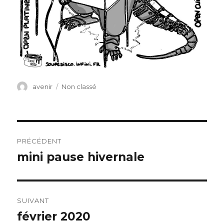
Auteur
Catégories
avenir
Non classé
Navigation
PRÉCÉDENT
de
mini pause hivernale
Publication
précédente :
l’article
SUIVANT
février 2020
Publication