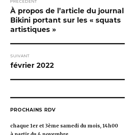
PRÉCÉDENT
de
À propos de l’article du journal
Publication
précédente :
Bikini portant sur les « squats
l’article
artistiques »
SUIVANT
février 2022
Publication
suivante :
PROCHAINS RDV
chaque 1er et 3ème samedi du mois, 14h00
à partir du 4 novembre